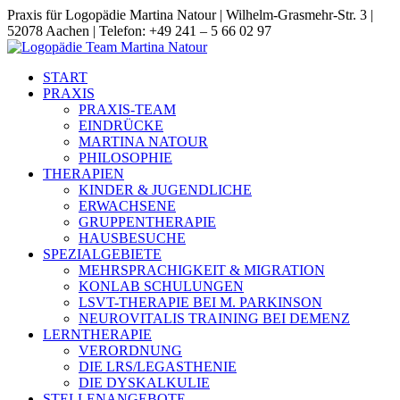
Praxis für Logopädie Martina Natour | Wilhelm-Grasmehr-Str. 3 |
52078 Aachen | Telefon: +49 241 – 5 66 02 97
START
PRAXIS
PRAXIS-TEAM
EINDRÜCKE
MARTINA NATOUR
PHILOSOPHIE
THERAPIEN
KINDER & JUGENDLICHE
ERWACHSENE
GRUPPENTHERAPIE
HAUSBESUCHE
SPEZIALGEBIETE
MEHRSPRACHIGKEIT & MIGRATION
KONLAB SCHULUNGEN
LSVT-THERAPIE BEI M. PARKINSON
NEUROVITALIS TRAINING BEI DEMENZ
LERNTHERAPIE
VERORDNUNG
DIE LRS/LEGASTHENIE
DIE DYSKALKULIE
STELLENANGEBOTE